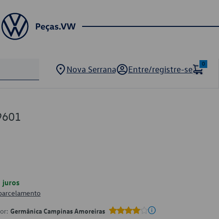
0
Nova Serrana
Entre/registre-se
9601
juros
 parcelamento
por:
Germânica Campinas Amoreiras