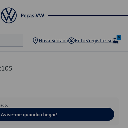
0
Nova Serrana
Entre/registre-se
2105
tado.
Avise-me quando chegar!