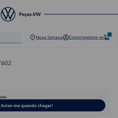
0
Nova Serrana
Entre/registre-se
7602
tado.
Avise-me quando chegar!