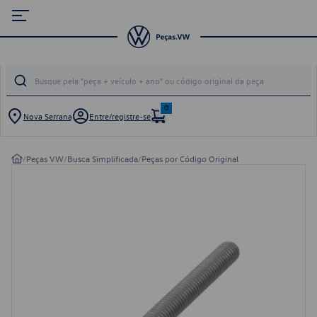
0
Nova Serrana
Entre/registre-se
/
Peças VW
/
Busca Simplificada
/
Peças por Código Original