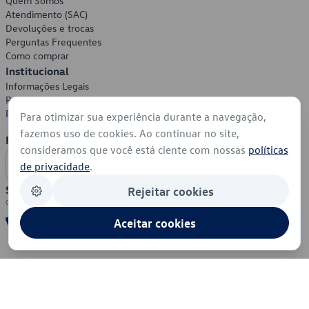
Quem Somos
Atendimento (SAC)
Devoluções e trocas
Perguntas Frequentes
Como comprar
Institucional
Informações Legais
Política de Privacidade
Política de Cookies
Para otimizar sua experiência durante a navegação,
fazemos uso de cookies. Ao continuar no site,
Formas de Pagamento
consideramos que você está ciente com nossas
políticas
de privacidade
.
Segurança
Rejeitar cookies
Aceitar cookies
© 2026 - Volkswagen do Brasil - Todos os direitos reservados