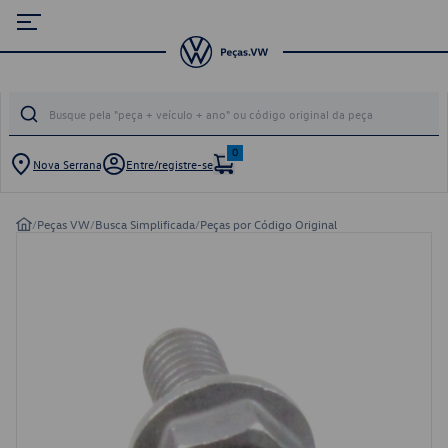
0
Nova Serrana
Entre/registre-se
/
Peças VW
/
Busca Simplificada
/
Peças por Código Original