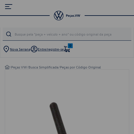
0
Nova Serrana
Entre/registre-se
/
Peças VW
/
Busca Simplificada
/
Peças por Código Original