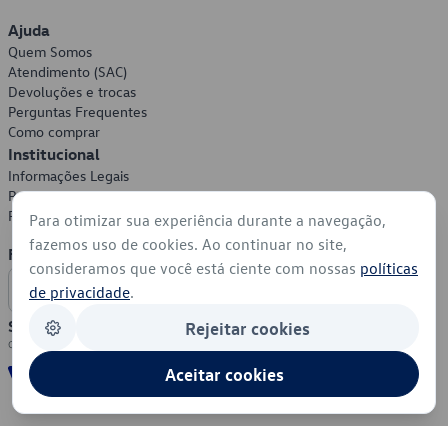
Ajuda
Quem Somos
Atendimento (SAC)
Devoluções e trocas
Perguntas Frequentes
Como comprar
Institucional
Informações Legais
Política de Privacidade
Política de Cookies
Para otimizar sua experiência durante a navegação,
fazemos uso de cookies. Ao continuar no site,
Formas de Pagamento
consideramos que você está ciente com nossas
políticas
de privacidade
.
Segurança
Rejeitar cookies
Aceitar cookies