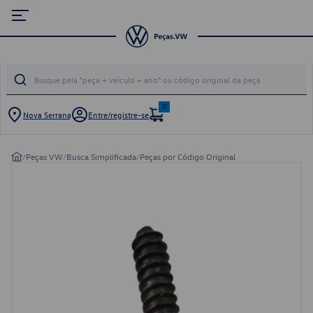
0
Nova Serrana
Entre/registre-se
/
Peças VW
/
Busca Simplificada
/
Peças por Código Original