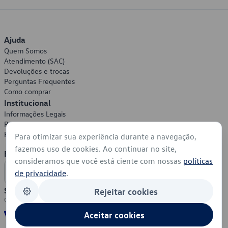
Ajuda
Quem Somos
Atendimento (SAC)
Devoluções e trocas
Perguntas Frequentes
Como comprar
Institucional
Informações Legais
Política de Privacidade
Política de Cookies
Para otimizar sua experiência durante a navegação,
fazemos uso de cookies. Ao continuar no site,
Formas de Pagamento
consideramos que você está ciente com nossas
políticas
de privacidade
.
Segurança
Rejeitar cookies
Aceitar cookies