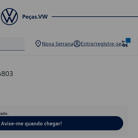
0
Nova Serrana
Entre/registre-se
4803
tado.
Avise-me quando chegar!