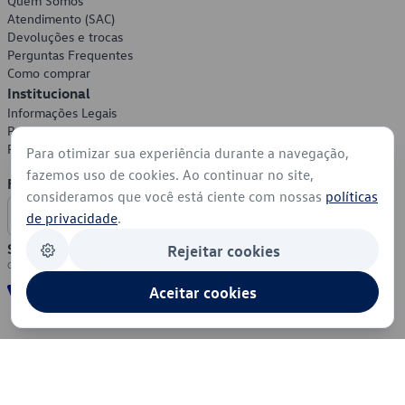
Quem Somos
Atendimento (SAC)
Devoluções e trocas
Perguntas Frequentes
Como comprar
Institucional
Informações Legais
Política de Privacidade
Política de Cookies
Para otimizar sua experiência durante a navegação,
fazemos uso de cookies. Ao continuar no site,
Formas de Pagamento
consideramos que você está ciente com nossas
políticas
de privacidade
.
Segurança
Rejeitar cookies
Aceitar cookies
© 2026 - Volkswagen do Brasil - Todos os direitos reservados