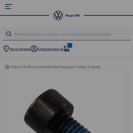
0
Nova Serrana
Entre/registre-se
/
Peças VW
/
Busca Simplificada
/
Peças por Código Original