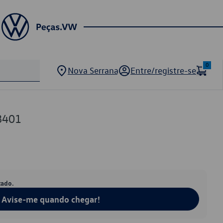
0
Nova Serrana
Entre/registre-se
8401
tado.
Avise-me quando chegar!