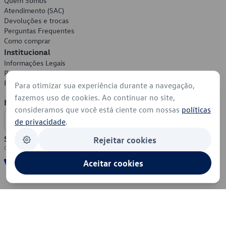
Quem Somos
Atendimento (SAC)
Devoluções e trocas
Perguntas Frequentes
Como comprar
Institucional
Informações Legais
Política de Privacidade
Política de Cookies
Para otimizar sua experiência durante a navegação,
fazemos uso de cookies. Ao continuar no site,
Formas de Pagamento
consideramos que você está ciente com nossas
políticas
de privacidade
.
Segurança
Rejeitar cookies
Aceitar cookies
© 2026 - Volkswagen do Brasil - Todos os direitos reservados