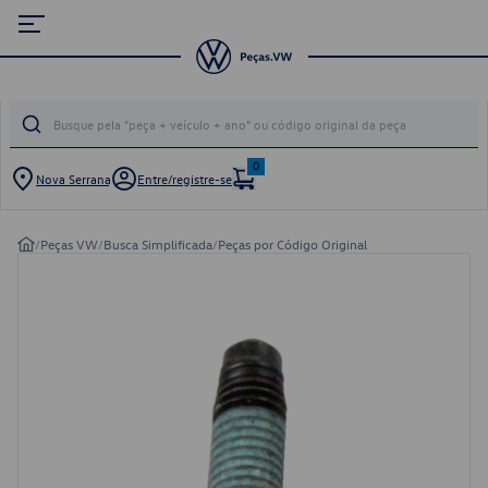
0
Nova Serrana
Entre/registre-se
/
Peças VW
/
Busca Simplificada
/
Peças por Código Original