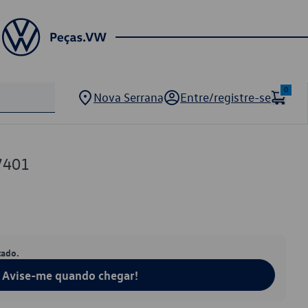
0
Nova Serrana
Entre/registre-se
7401
tado.
Avise-me quando chegar!