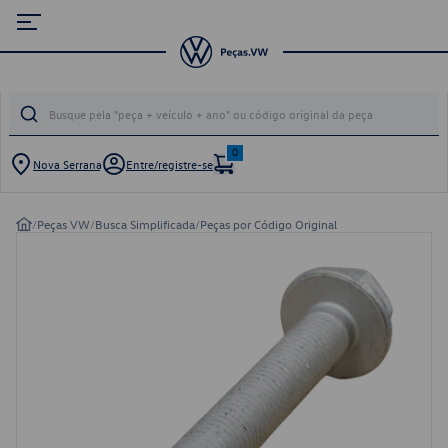
0
Nova Serrana
Entre/registre-se
/
Peças VW
/
Busca Simplificada
/
Peças por Código Original