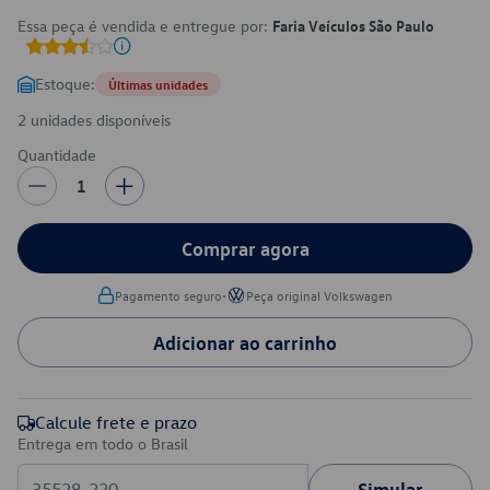
Essa peça é vendida e entregue por:
Faria Veículos São Paulo
Estoque:
Últimas unidades
2 unidades disponíveis
Quantidade
1
Comprar agora
•
Pagamento seguro
Peça original Volkswagen
Adicionar ao carrinho
Calcule frete e prazo
Entrega em todo o Brasil
Simular