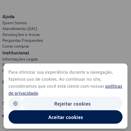
Ajuda
Quem Somos
Atendimento (SAC)
Devoluções e trocas
Perguntas Frequentes
Como comprar
Institucional
Informações Legais
Política de Privacidade
Política de Cookies
Para otimizar sua experiência durante a navegação,
fazemos uso de cookies. Ao continuar no site,
Formas de Pagamento
consideramos que você está ciente com nossas
políticas
de privacidade
.
Segurança
Rejeitar cookies
Aceitar cookies