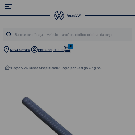
0
Nova Serrana
Entre/registre-se
/
Peças VW
/
Busca Simplificada
/
Peças por Código Original