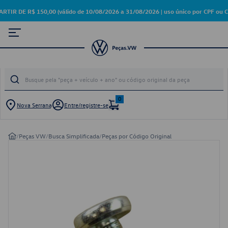
DE R$ 150,00 (válido de 10/08/2026 a 31/08/2026 | uso único por CPF ou C
0
Nova Serrana
Entre/registre-se
/
Peças VW
/
Busca Simplificada
/
Peças por Código Original