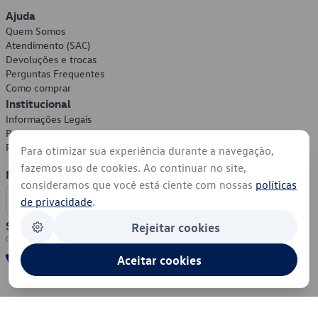
Ajuda
Quem Somos
Atendimento (SAC)
Devoluções e trocas
Perguntas Frequentes
Como comprar
Institucional
Informações Legais
Política de Privacidade
Política de Cookies
Para otimizar sua experiência durante a navegação,
fazemos uso de cookies. Ao continuar no site,
Formas de Pagamento
consideramos que você está ciente com nossas
políticas
de privacidade
.
Segurança
Rejeitar cookies
Aceitar cookies