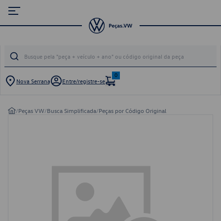
0
Nova Serrana
Entre/registre-se
/
Peças VW
/
Busca Simplificada
/
Peças por Código Original