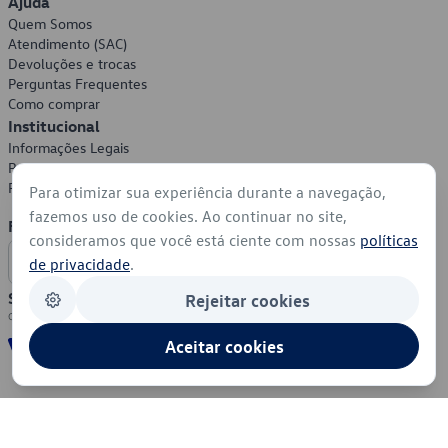
Ajuda
Quem Somos
Atendimento (SAC)
Devoluções e trocas
Perguntas Frequentes
Como comprar
Institucional
Informações Legais
Política de Privacidade
Política de Cookies
Para otimizar sua experiência durante a navegação,
fazemos uso de cookies. Ao continuar no site,
Formas de Pagamento
consideramos que você está ciente com nossas
políticas
de privacidade
.
Segurança
Rejeitar cookies
Aceitar cookies
© 2026 - Volkswagen do Brasil - Todos os direitos reservados