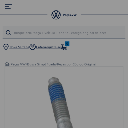
0
Nova Serrana
Entre/registre-se
/
Peças VW
/
Busca Simplificada
/
Peças por Código Original