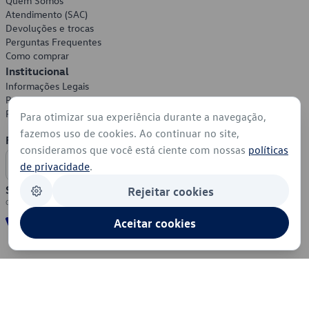
Quem Somos
Atendimento (SAC)
Devoluções e trocas
Perguntas Frequentes
Como comprar
Institucional
Informações Legais
Política de Privacidade
Política de Cookies
Para otimizar sua experiência durante a navegação,
fazemos uso de cookies. Ao continuar no site,
Formas de Pagamento
consideramos que você está ciente com nossas
políticas
de privacidade
.
Segurança
Rejeitar cookies
Aceitar cookies
© 2026 - Volkswagen do Brasil - Todos os direitos reservados