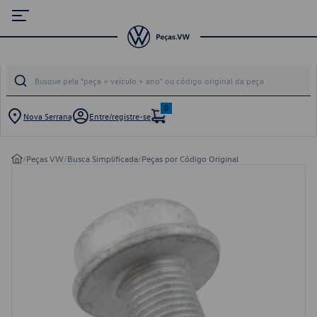
0
Nova Serrana
Entre/registre-se
/
Peças VW
/
Busca Simplificada
/
Peças por Código Original