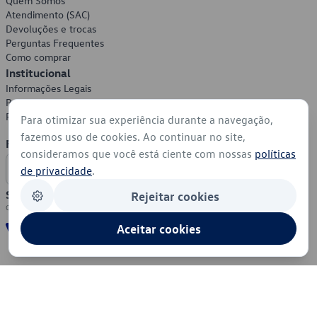
Quem Somos
Atendimento (SAC)
Devoluções e trocas
Perguntas Frequentes
Como comprar
Institucional
Informações Legais
Política de Privacidade
Política de Cookies
Para otimizar sua experiência durante a navegação,
fazemos uso de cookies. Ao continuar no site,
Formas de Pagamento
consideramos que você está ciente com nossas
políticas
de privacidade
.
Segurança
Rejeitar cookies
Aceitar cookies
© 2026 - Volkswagen do Brasil - Todos os direitos reservados