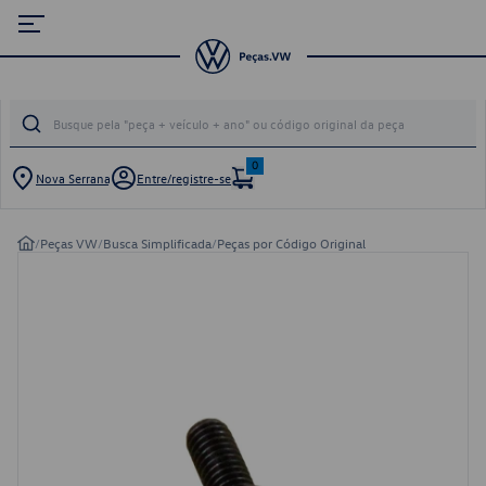
0
Nova Serrana
Entre/registre-se
/
Peças VW
/
Busca Simplificada
/
Peças por Código Original