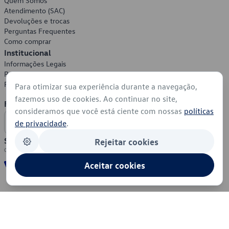
Quem Somos
Atendimento (SAC)
Devoluções e trocas
Perguntas Frequentes
Como comprar
Institucional
Informações Legais
Política de Privacidade
Política de Cookies
Para otimizar sua experiência durante a navegação,
fazemos uso de cookies. Ao continuar no site,
Formas de Pagamento
consideramos que você está ciente com nossas
políticas
de privacidade
.
Segurança
Rejeitar cookies
Aceitar cookies
© 2026 - Volkswagen do Brasil - Todos os direitos reservados