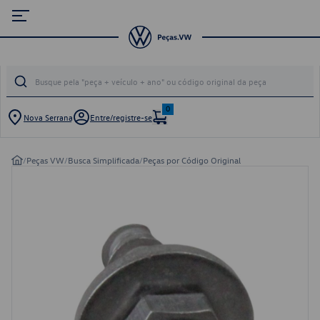
0
Nova Serrana
Entre/registre-se
/
Peças VW
/
Busca Simplificada
/
Peças por Código Original