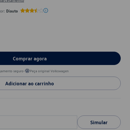
 parcelamento
por:
Diauto
Comprar agora
•
gamento seguro
Peça original Volkswagen
Adicionar ao carrinho
Simular