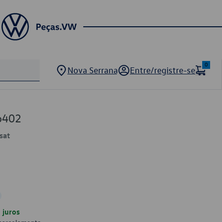
0
Nova Serrana
Entre/registre-se
6402
sat
juros