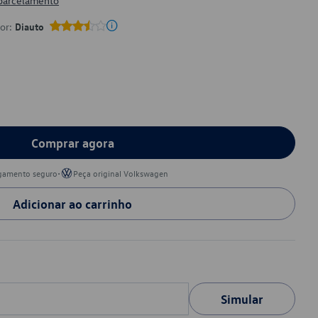
 parcelamento
por:
Diauto
Comprar agora
•
gamento seguro
Peça original Volkswagen
Adicionar ao carrinho
Simular