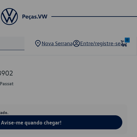
0
Nova Serrana
Entre/registre-se
8902
Passat
tado.
Avise-me quando chegar!