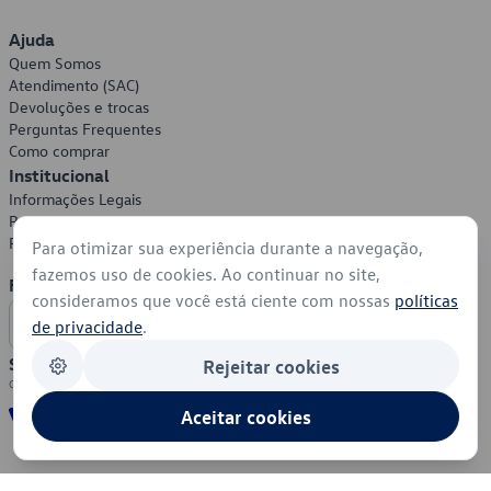
Ajuda
Quem Somos
Atendimento (SAC)
Devoluções e trocas
Perguntas Frequentes
Como comprar
Institucional
Informações Legais
Política de Privacidade
Política de Cookies
Para otimizar sua experiência durante a navegação,
fazemos uso de cookies. Ao continuar no site,
Formas de Pagamento
consideramos que você está ciente com nossas
políticas
de privacidade
.
Segurança
Rejeitar cookies
Aceitar cookies