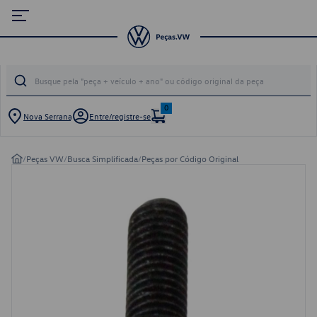
0
Nova Serrana
Entre/registre-se
/
Peças VW
/
Busca Simplificada
/
Peças por Código Original