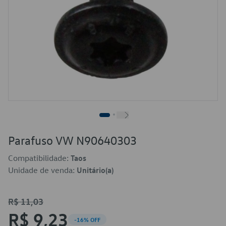
Parafuso VW N90640303
Compatibilidade:
Taos
Unidade de venda:
Unitário(a)
R$ 11,03
R$ 9,23
-16% OFF