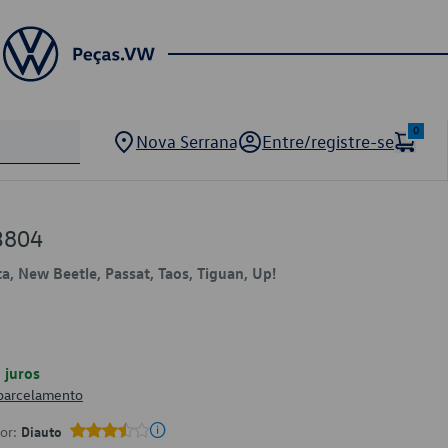
0
Nova Serrana
Entre/registre-se
3804
ta, New Beetle, Passat, Taos, Tiguan, Up!
juros
 parcelamento
por:
Diauto