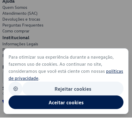
Ajuda
Quem Somos
Atendimento (SAC)
Devoluções e trocas
Perguntas Frequentes
Como comprar
Institucional
Informações Legais
Política de Privacidade
Política de Cookies
Para otimizar sua experiência durante a navegação,
fazemos uso de cookies. Ao continuar no site,
Formas de Pagamento
consideramos que você está ciente com nossas
políticas
de privacidade
.
Segurança
Rejeitar cookies
Aceitar cookies
© 2026 - Volkswagen do Brasil - Todos os direitos reservados