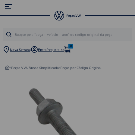
0
Nova Serrana
Entre/registre-se
/
Peças VW
/
Busca Simplificada
/
Peças por Código Original