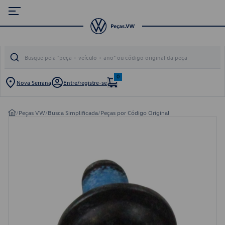
0
Nova Serrana
Entre/registre-se
/
Peças VW
/
Busca Simplificada
/
Peças por Código Original