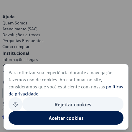
Ajuda
Quem Somos
Atendimento (SAC)
Devoluções e trocas
Perguntas Frequentes
Como comprar
Institucional
Informações Legais
Política de Privacidade
Política de Cookies
Para otimizar sua experiência durante a navegação,
fazemos uso de cookies. Ao continuar no site,
Formas de Pagamento
consideramos que você está ciente com nossas
políticas
de privacidade
.
Segurança
Rejeitar cookies
Aceitar cookies