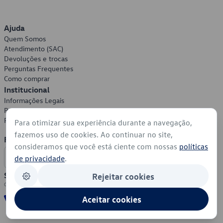
Ajuda
Quem Somos
Atendimento (SAC)
Devoluções e trocas
Perguntas Frequentes
Como comprar
Institucional
Informações Legais
Política de Privacidade
Política de Cookies
Para otimizar sua experiência durante a navegação,
fazemos uso de cookies. Ao continuar no site,
Formas de Pagamento
consideramos que você está ciente com nossas
políticas
de privacidade
.
Segurança
Rejeitar cookies
Aceitar cookies