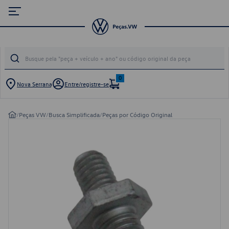
0
Nova Serrana
Entre/registre-se
/
Peças VW
/
Busca Simplificada
/
Peças por Código Original