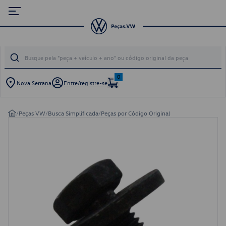
0
Nova Serrana
Entre/registre-se
/
Peças VW
/
Busca Simplificada
/
Peças por Código Original