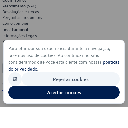
Quem Somos
Atendimento (SAC)
Devoluções e trocas
Perguntas Frequentes
Como comprar
Institucional
Informações Legais
Política de Privacidade
Política de Cookies
Para otimizar sua experiência durante a navegação,
fazemos uso de cookies. Ao continuar no site,
Formas de Pagamento
consideramos que você está ciente com nossas
políticas
de privacidade
.
Segurança
Rejeitar cookies
Aceitar cookies
© 2026 - Volkswagen do Brasil - Todos os direitos reservados