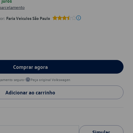
juros
 parcelamento
por:
Faria Veículos São Paulo
Comprar agora
•
gamento seguro
Peça original Volkswagen
Adicionar ao carrinho
Simular