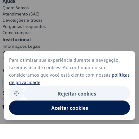
Ajuda
Quem Somos
Atendimento (SAC)
Devoluções e trocas
Perguntas Frequentes
Como comprar
Institucional
Informações Legais
Política de Privacidade
Política de Cookies
Para otimizar sua experiência durante a navegação,
fazemos uso de cookies. Ao continuar no site,
Formas de Pagamento
consideramos que você está ciente com nossas
políticas
de privacidade
.
Segurança
Rejeitar cookies
Aceitar cookies
© 2026 - Volkswagen do Brasil - Todos os direitos reservados