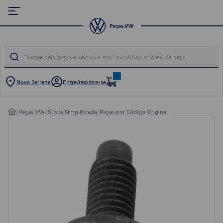
0
Nova Serrana
Entre/registre-se
/
Peças VW
/
Busca Simplificada
/
Peças por Código Original