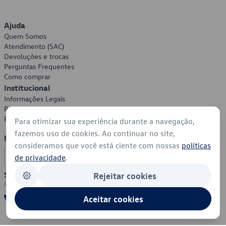
Ajuda
Quem Somos
Atendimento (SAC)
Devoluções e trocas
Perguntas Frequentes
Como comprar
Institucional
Informações Legais
Política de Privacidade
Política de Cookies
Para otimizar sua experiência durante a navegação,
fazemos uso de cookies. Ao continuar no site,
Formas de Pagamento
consideramos que você está ciente com nossas
políticas
de privacidade
.
Segurança
Rejeitar cookies
Aceitar cookies