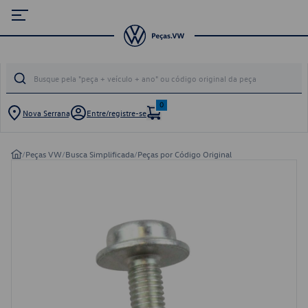
0
Nova Serrana
Entre/registre-se
/
Peças VW
/
Busca Simplificada
/
Peças por Código Original