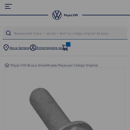
0
Nova Serrana
Entre/registre-se
/
Peças VW
/
Busca Simplificada
/
Peças por Código Original