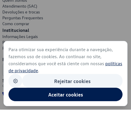
Quem Somos
Atendimento (SAC)
Devoluções e trocas
Perguntas Frequentes
Como comprar
Institucional
Informações Legais
Política de Privacidade
Política de Cookies
Para otimizar sua experiência durante a navegação,
fazemos uso de cookies. Ao continuar no site,
Formas de Pagamento
consideramos que você está ciente com nossas
políticas
de privacidade
.
Segurança
Rejeitar cookies
Aceitar cookies
© 2026 - Volkswagen do Brasil - Todos os direitos reservados