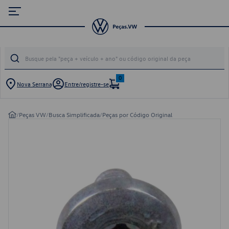
0
Nova Serrana
Entre/registre-se
/
Peças VW
/
Busca Simplificada
/
Peças por Código Original