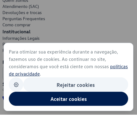
Quem Somos
Atendimento (SAC)
Devoluções e trocas
Perguntas Frequentes
Como comprar
Institucional
Informações Legais
Política de Privacidade
Política de Cookies
Para otimizar sua experiência durante a navegação,
fazemos uso de cookies. Ao continuar no site,
Formas de Pagamento
consideramos que você está ciente com nossas
políticas
de privacidade
.
Segurança
Rejeitar cookies
Aceitar cookies
© 2026 - Volkswagen do Brasil - Todos os direitos reservados