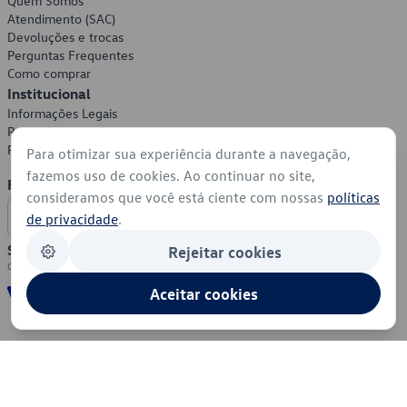
Quem Somos
Atendimento (SAC)
Devoluções e trocas
Perguntas Frequentes
Como comprar
Institucional
Informações Legais
Política de Privacidade
Política de Cookies
Para otimizar sua experiência durante a navegação,
fazemos uso de cookies. Ao continuar no site,
Formas de Pagamento
consideramos que você está ciente com nossas
políticas
de privacidade
.
Segurança
Rejeitar cookies
Aceitar cookies
© 2026 - Volkswagen do Brasil - Todos os direitos reservados