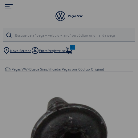
0
Nova Serrana
Entre/registre-se
/
Peças VW
/
Busca Simplificada
/
Peças por Código Original