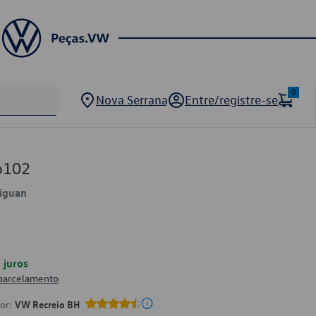
0
Nova Serrana
Entre/registre-se
6102
Tiguan
juros
 parcelamento
por:
VW Recreio BH