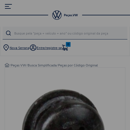
0
Nova Serrana
Entre/registre-se
/
Peças VW
/
Busca Simplificada
/
Peças por Código Original