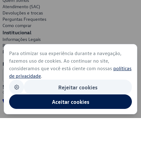
Quem Somos
Atendimento (SAC)
Devoluções e trocas
Perguntas Frequentes
Como comprar
Institucional
Informações Legais
Política de Privacidade
Política de Cookies
Para otimizar sua experiência durante a navegação,
fazemos uso de cookies. Ao continuar no site,
Formas de Pagamento
consideramos que você está ciente com nossas
políticas
de privacidade
.
Segurança
Rejeitar cookies
Aceitar cookies
© 2026 - Volkswagen do Brasil - Todos os direitos reservados