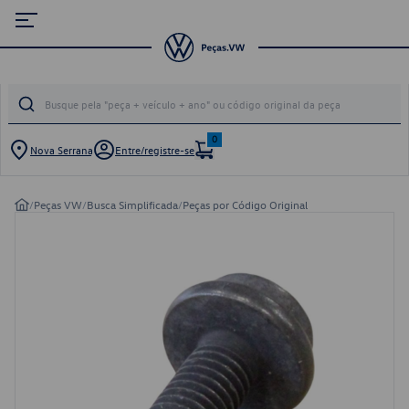
0
Nova Serrana
Entre/registre-se
/
Peças VW
/
Busca Simplificada
/
Peças por Código Original