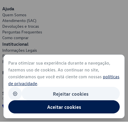
Ajuda
Quem Somos
Atendimento (SAC)
Devoluções e trocas
Perguntas Frequentes
Como comprar
Institucional
Informações Legais
Política de Privacidade
Política de Cookies
Para otimizar sua experiência durante a navegação,
fazemos uso de cookies. Ao continuar no site,
Formas de Pagamento
consideramos que você está ciente com nossas
políticas
de privacidade
.
Segurança
Rejeitar cookies
Aceitar cookies