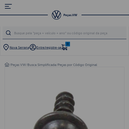
0
Nova Serrana
Entre/registre-se
/
Peças VW
/
Busca Simplificada
/
Peças por Código Original