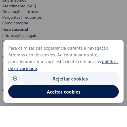
Quem Somos
Atendimento (SAC)
Devoluções e trocas
Perguntas Frequentes
Como comprar
Institucional
Informações Legais
Política de Privacidade
Política de Cookies
Para otimizar sua experiência durante a navegação,
fazemos uso de cookies. Ao continuar no site,
Formas de Pagamento
consideramos que você está ciente com nossas
políticas
de privacidade
.
Segurança
Rejeitar cookies
Aceitar cookies
© 2026 - Volkswagen do Brasil - Todos os direitos reservados