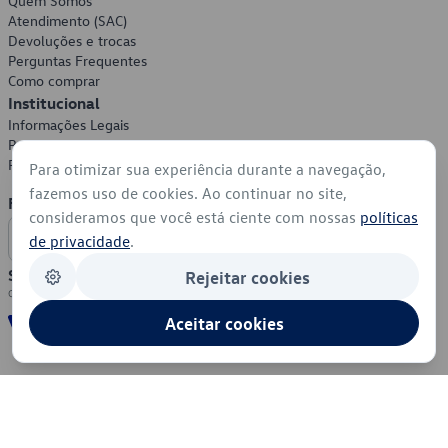
Quem Somos
Atendimento (SAC)
Devoluções e trocas
Perguntas Frequentes
Como comprar
Institucional
Informações Legais
Política de Privacidade
Política de Cookies
Para otimizar sua experiência durante a navegação,
fazemos uso de cookies. Ao continuar no site,
Formas de Pagamento
consideramos que você está ciente com nossas
políticas
de privacidade
.
Segurança
Rejeitar cookies
Aceitar cookies
© 2026 - Volkswagen do Brasil - Todos os direitos reservados