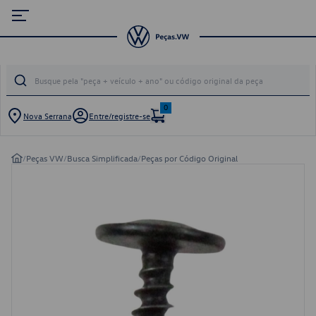
0
Nova Serrana
Entre/registre-se
/
Peças VW
/
Busca Simplificada
/
Peças por Código Original