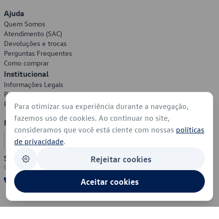
Ajuda
Quem Somos
Atendimento (SAC)
Devoluções e trocas
Perguntas Frequentes
Como comprar
Institucional
Informações Legais
Política de Privacidade
Política de Cookies
Para otimizar sua experiência durante a navegação,
fazemos uso de cookies. Ao continuar no site,
Formas de Pagamento
consideramos que você está ciente com nossas
políticas
de privacidade
.
Segurança
Rejeitar cookies
Aceitar cookies