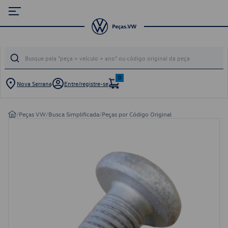
0
Nova Serrana
Entre/registre-se
/
Peças VW
/
Busca Simplificada
/
Peças por Código Original