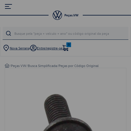
0
Nova Serrana
Entre/registre-se
/
Peças VW
/
Busca Simplificada
/
Peças por Código Original