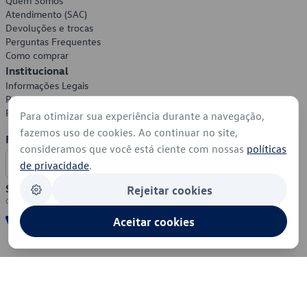
Quem Somos
Atendimento (SAC)
Devoluções e trocas
Perguntas Frequentes
Como comprar
Institucional
Informações Legais
Política de Privacidade
Política de Cookies
Para otimizar sua experiência durante a navegação,
fazemos uso de cookies. Ao continuar no site,
Formas de Pagamento
consideramos que você está ciente com nossas
políticas
de privacidade
.
Segurança
Rejeitar cookies
Aceitar cookies
© 2026 - Volkswagen do Brasil - Todos os direitos reservados