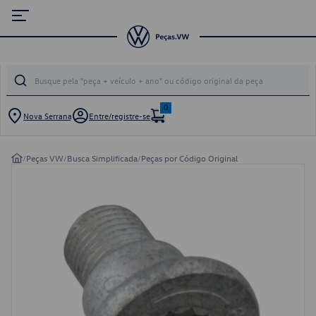
0
Nova Serrana
Entre/registre-se
/
Peças VW
/
Busca Simplificada
/
Peças por Código Original