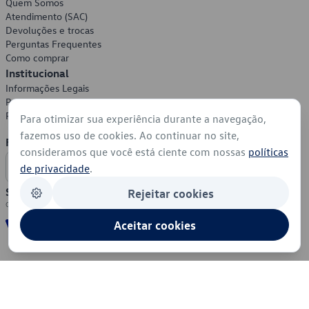
Quem Somos
Atendimento (SAC)
Devoluções e trocas
Perguntas Frequentes
Como comprar
Institucional
Informações Legais
Política de Privacidade
Política de Cookies
Para otimizar sua experiência durante a navegação,
fazemos uso de cookies. Ao continuar no site,
Formas de Pagamento
consideramos que você está ciente com nossas
políticas
de privacidade
.
Segurança
Rejeitar cookies
Aceitar cookies
© 2026 - Volkswagen do Brasil - Todos os direitos reservados