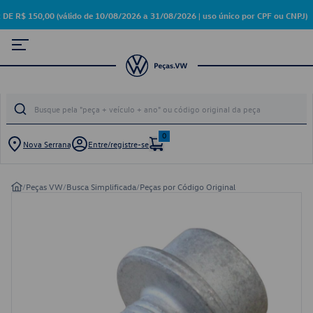
 150,00 (válido de 10/08/2026 a 31/08/2026 | uso único por CPF ou CNPJ)
0
Nova Serrana
Entre/registre-se
/
Peças VW
/
Busca Simplificada
/
Peças por Código Original