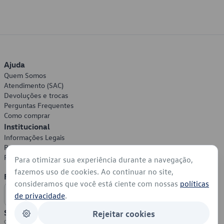
Ajuda
Quem Somos
Atendimento (SAC)
Devoluções e trocas
Perguntas Frequentes
Como comprar
Institucional
Informações Legais
Política de Privacidade
Política de Cookies
Para otimizar sua experiência durante a navegação,
fazemos uso de cookies. Ao continuar no site,
Formas de Pagamento
consideramos que você está ciente com nossas
políticas
de privacidade
.
Segurança
Rejeitar cookies