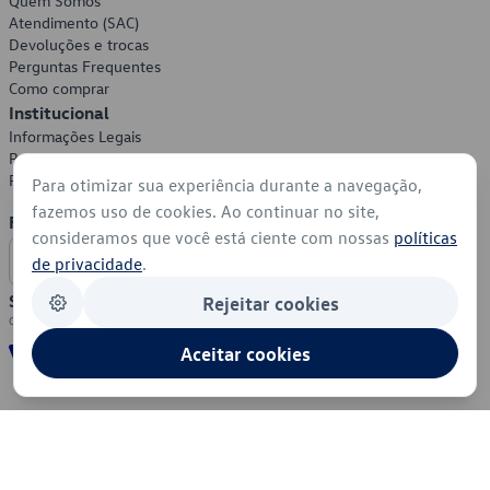
Quem Somos
Atendimento (SAC)
Devoluções e trocas
Perguntas Frequentes
Como comprar
Institucional
Informações Legais
Política de Privacidade
Política de Cookies
Para otimizar sua experiência durante a navegação,
fazemos uso de cookies. Ao continuar no site,
Formas de Pagamento
consideramos que você está ciente com nossas
políticas
de privacidade
.
Segurança
Rejeitar cookies
Aceitar cookies
© 2026 - Volkswagen do Brasil - Todos os direitos reservados