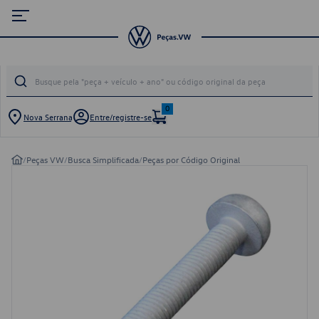
0
Nova Serrana
Entre/registre-se
/
Peças VW
/
Busca Simplificada
/
Peças por Código Original