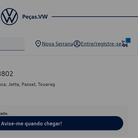
0
Nova Serrana
Entre/registre-se
3802
sca, Jetta, Passat, Touareg
tado.
Avise-me quando chegar!