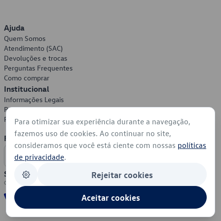
Ajuda
Quem Somos
Atendimento (SAC)
Devoluções e trocas
Perguntas Frequentes
Como comprar
Institucional
Informações Legais
Política de Privacidade
Política de Cookies
Para otimizar sua experiência durante a navegação,
fazemos uso de cookies. Ao continuar no site,
Formas de Pagamento
consideramos que você está ciente com nossas
políticas
de privacidade
.
Segurança
Rejeitar cookies
Aceitar cookies