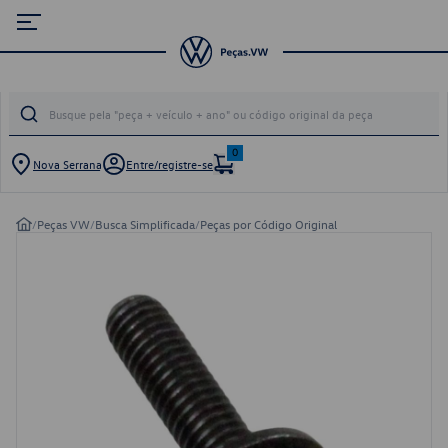
0
Nova Serrana
Entre/registre-se
/
Peças VW
/
Busca Simplificada
/
Peças por Código Original