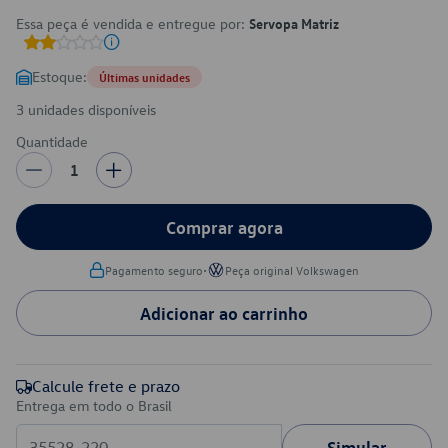
Essa peça é vendida e entregue por:
Servopa Matriz
Estoque:
Últimas unidades
3 unidades disponíveis
Quantidade
1
Comprar agora
•
Pagamento seguro
Peça original Volkswagen
Adicionar ao carrinho
Calcule frete e prazo
Entrega em todo o Brasil
Simular