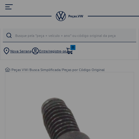
0
Nova Serrana
Entre/registre-se
/
Peças VW
/
Busca Simplificada
/
Peças por Código Original