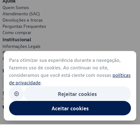
Ajuda
Quem Somos
Atendimento (SAC)
Devoluções e trocas
Perguntas Frequentes
Como comprar
Institucional
Informações Legais
Política de Privacidade
Política de Cookies
Para otimizar sua experiência durante a navegação,
fazemos uso de cookies. Ao continuar no site,
Formas de Pagamento
consideramos que você está ciente com nossas
políticas
de privacidade
.
Segurança
Rejeitar cookies
Aceitar cookies
© 2026 - Volkswagen do Brasil - Todos os direitos reservados