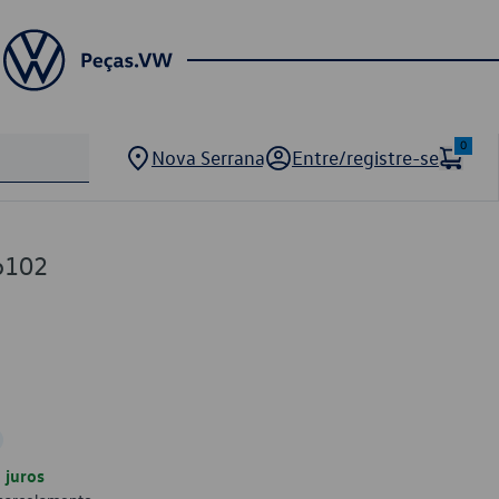
0
Nova Serrana
Entre/registre-se
6102
juros