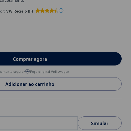
 parcelamento
por:
VW Recreio BH
Comprar agora
•
gamento seguro
Peça original Volkswagen
Adicionar ao carrinho
Simular