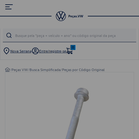
0
Nova Serrana
Entre/registre-se
/
Peças VW
/
Busca Simplificada
/
Peças por Código Original