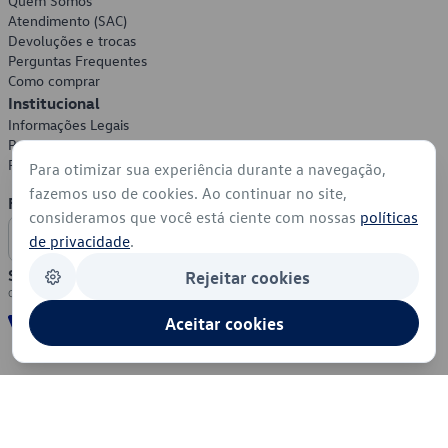
Quem Somos
Atendimento (SAC)
Devoluções e trocas
Perguntas Frequentes
Como comprar
Institucional
Informações Legais
Política de Privacidade
Política de Cookies
Para otimizar sua experiência durante a navegação,
fazemos uso de cookies. Ao continuar no site,
Formas de Pagamento
consideramos que você está ciente com nossas
políticas
de privacidade
.
Segurança
Rejeitar cookies
Aceitar cookies
© 2026 - Volkswagen do Brasil - Todos os direitos reservados